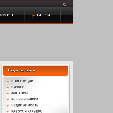
ЖИМОСТЬ
РАБОТА
ИНВЕСТИЦИИ
БИЗНЕС
ФИНАНСЫ
РЫНКИ И БИРЖИ
НЕДВИЖИМОСТЬ
РАБОТА И КАРЬЕРА