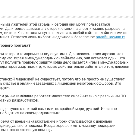
ными у жителей этой страны и сегодня они могут пользоваться
и. Да, игровые автоматы, лотереи, ставки на спорт и казино разрешены.
м, жители Казахстана могут использовать любой сайт с онлайн-играми по
ом нет. Остается лишь выбрать надежное и безопасное
онлайн казино кз
.
грового портала?
и котором компромиссы недопустимы. Для казахстанских игроков этот
ому что, играя в международных онлайн-казино, они остаются одни. Это
огут получить правовую защиту, когда дело касается игры в международных
ператоров азартных игр, которые действительно заботятся о том, доволен
танской лицензией не существует, потому что ее просто не существует.
ь счастье в онлайн-заведениях с лицензией некоторых офшоров. Это
другие.
ом рынке гемблинга работает множество онлайн-казино с различным ПО.
естных разработчиков.
доступен казахский язык или, по крайней мере, русский. Излишне
т общаться на своем родном языке.
ремя от времени казахстанские игроки сталкиваются с довольно
ивидуального подхода. Всегда хорошо иметь команду поддержки,
м высококачественную помощь.