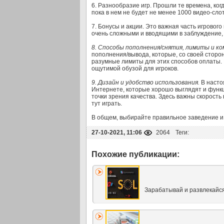
6. Разнообразие игр. Прошли те времена, ког
пока в нем не будет не менее 1000 видео-сло
7. Бонусы и акции. Это важная часть игровог
очень сложными и вводящими в заблуждение,
8. Способы пополнения/снятия, лимиты и ко
пополнения/вывода, которые, со своей сторо
разумные лимиты для этих способов оплаты. 
ощутимой обузой для игроков.
9. Дизайн и удобство использования.
В насто
Интернете, которые хорошо выглядят и функц
точки зрения качества. Здесь важны скорость 
тут играть.
В общем, выбирайте правильное заведение и
27-10-2021, 11:06
2064
Теги:
Зарабатывай и развлекайся