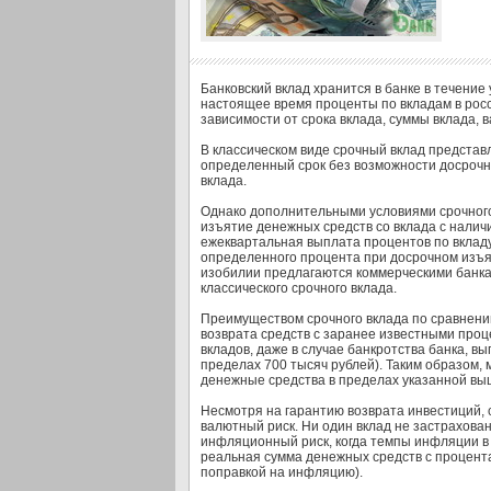
Банковский вклад хранится в банке в течение
настоящее время проценты по вкладам в росс
зависимости от срока вклада, суммы вклада,
В классическом виде срочный вклад представ
определенный срок без возможности досрочн
вклада.
Однако дополнительными условиями срочного
изъятие денежных средств со вклада с налич
ежеквартальная выплата процентов по вкладу
определенного процента при досрочном изъя
изобилии предлагаются коммерческими банкам
классического срочного вклада.
Преимуществом срочного вклада по сравнени
возврата средств с заранее известными проц
вкладов, даже в случае банкротства банка, в
пределах 700 тысяч рублей). Таким образом,
денежные средства в пределах указанной выш
Несмотря на гарантию возврата инвестиций, 
валютный риск. Ни один вклад не застрахован
инфляционный риск, когда темпы инфляции в 
реальная сумма денежных средств с процент
поправкой на инфляцию).