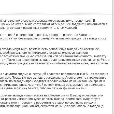
 установленного срока и возвращается вкладчику с процентами. В
ийских банках обычно составляют от 5% до 12% годовых и изменяются в
 валюты вклада и различных дополнительных условий.
ляет собой размещение денежных средств на счете в банке на
ого изъятия без штрафных санкций с выплатой процентов в конце срока
 вклада могут быть возможность пополнения вклада или частичное
ием обязательного минимального остатка, ежемесячная или
 с возможностью их капитализации или без такой возможности, выплату
тии. Такие разновидности вкладов с дополнительными условиями сейчас в
и, однако процентные ставки по ним обычно немного ниже, чем в случае
ю с другими видами инвестиций является практически 100%-ная гарантия
ентами. Поскольку все вклады застрахованы Агентством по страхованию
ыплаты по вкладам производятся в полном объеме (в настоящее время в
 минимизации риска частичной потери вклада рекомендуется размещать
е суммы в разных банках, либо на разных физических лиц.
срочные вклады имеют все же некоторые риски. В первую очередь, это
 от резкого изменения курса валюты вклада. Кроме того, существует
стране могут превысить процентные ставки по срочному вкладу и
ами, возвращенная банком, окажется меньше первоначально вклада (с