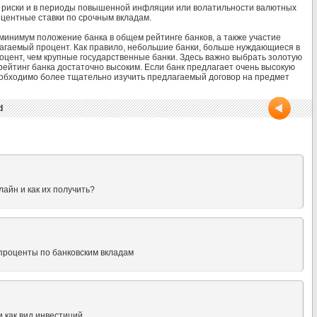
ти риски и в периоды повышенной инфляции или волатильности валютных
центные ставки по срочным вкладам.
минимум положение банка в общем рейтинге банков, а также участие
лагаемый процент. Как правило, небольшие банки, больше нуждающиеся в
цент, чем крупные государственные банки. Здесь важно выбрать золотую
рейтинг банка достаточно высоким. Если банк предлагает очень высокую
необходимо более тщательно изучить предлагаемый договор на предмет
d
айн и как их получить?
проценты по банковским вкладам
 как вид инвестиций