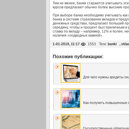
Тем не менее, банки стараются учитывать э
курсов предлагают обычно более высокие про
При выборе банка необходимо учитывать как 
банка в системе страхования вкладов и пред
денежных средствах, предлагают больший про
середину, чтобы и процент был приличным и 
ставку по вкладу – например, 12% и более, 
наличия «подводных камней».
1-01-2019, 11:17
1553
Теги:
banki
,
vkla
Для чего нужны кредиты онл
Как получить повышенные 
Государственные облигации