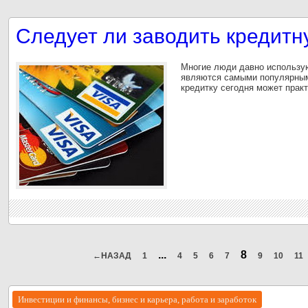
Следует ли заводить кредитн
Многие люди давно использу
являются самыми популярным
кредитку сегодня может пра
...
8
←НАЗАД
1
4
5
6
7
9
10
11
Инвестиции и финансы, бизнес и карьера, работа и заработок